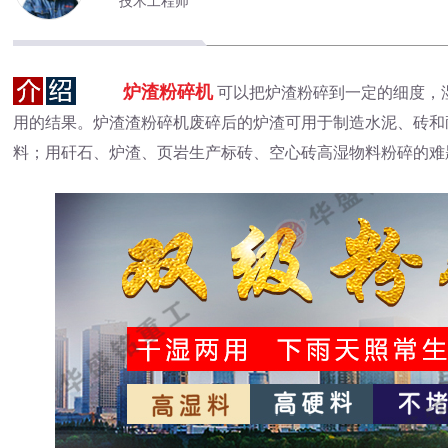
技术工程师
炉渣粉碎机
可以把炉渣粉碎到一定的细度，
用的结果。炉渣渣粉碎机废碎后的炉渣可用于制造水泥、砖和
料；用矸石、炉渣、页岩生产标砖、空心砖高湿物料粉碎的难