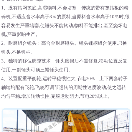
1、没有筛网篦底,高湿物料,不会堵塞：传统的带有篦筛板的粉
碎机,不适应含水率高于8％的原料,当原料含水率高于10％时,很
容易发生严重堵塞,使锤头不能转动,物料不能排出,甚至烧坏电
机,严重影响生产。
2、耐磨组合锤头：高合金耐磨锤头。锤头锤柄组合使用,只换
锤头,不换锤柄。
3、独特的移位调隙技术：锤头磨损后不需修复,移动位置反复
使用,一副锤头可顶三幅锤头使用。
4、装置配重平衡轮,运转平稳惯性大,节电20%：上下两套转子
轴端均配有飞轮,飞轮可调节运转的周期性速度波动,使之运转
均匀平稳,增加转动惯性,克服运动阻力,节电20%以上。